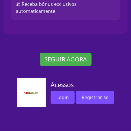
🎁 Receba bônus exclusivos
automaticamente
SEGUIR AGORA
Acessos
Login
Registrar-se