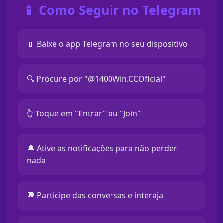
📱 Como Seguir no Telegram
📱 Baixe o app Telegram no seu dispositivo
🔍 Procure por "@1400Win.CCOficial"
👆 Toque em "Entrar" ou "Join"
🔔 Ative as notificações para não perder
nada
💬 Participe das conversas e interaja