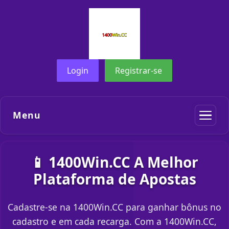
Login
Registrar-se
Menu
📱 1400Win.CC A Melhor
Plataforma de Apostas
Cadastre-se na 1400Win.CC para ganhar bônus no
cadastro e em cada recarga. Com a 1400Win.CC,