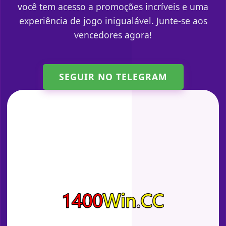
você tem acesso a promoções incríveis e uma
experiência de jogo inigualável. Junte-se aos
vencedores agora!
SEGUIR NO TELEGRAM