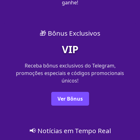
ganhe!
🎁 Bônus Exclusivos
VIP
Receba bônus exclusivos do Telegram,
promoções especiais e códigos promocionais
únicos!
Ver Bônus
📢 Notícias em Tempo Real