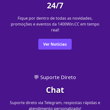
24/7
Fique por dentro de todas as novidades,
promoções e eventos da 1400Win.CC em tempo
real!
Ver Notícias
💬 Suporte Direto
Chat
Suporte direto via Telegram, respostas rápidas e
atendimento personalizado!