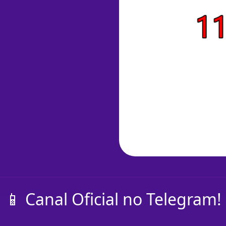
📱 Canal Oficial no Telegram!