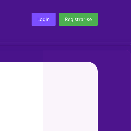
Login
Registrar-se