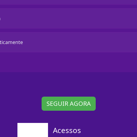
a
aticamente
SEGUIR AGORA
Acessos