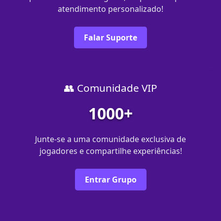
atendimento personalizado!
Falar Suporte
👥 Comunidade VIP
1000+
Junte-se a uma comunidade exclusiva de
jogadores e compartilhe experiências!
Entrar Grupo