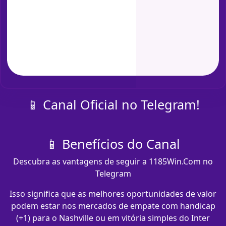
📱 Canal Oficial no Telegram!
📱 Benefícios do Canal
Descubra as vantagens de seguir a 1185Win.Com no
Telegram
Isso significa que as melhores oportunidades de valor
podem estar nos mercados de empate com handicap
(+1) para o Nashville ou em vitória simples do Inter