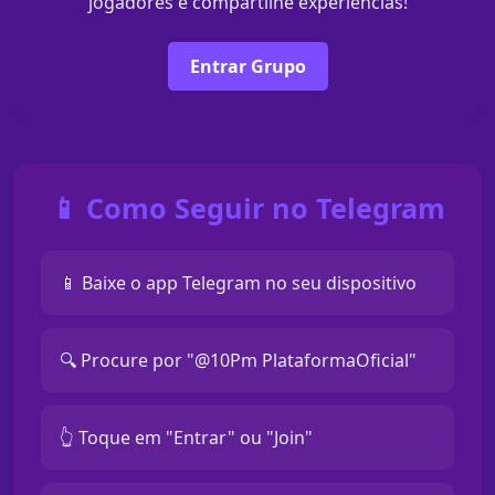
jogadores e compartilhe experiências!
Entrar Grupo
📱 Como Seguir no Telegram
📱 Baixe o app Telegram no seu dispositivo
🔍 Procure por "@10Pm PlataformaOficial"
👆 Toque em "Entrar" ou "Join"