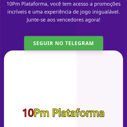
10Pm Plataforma, você tem acesso a promoções
incríveis e uma experiência de jogo inigualável.
Junte-se aos vencedores agora!
SEGUIR NO TELEGRAM