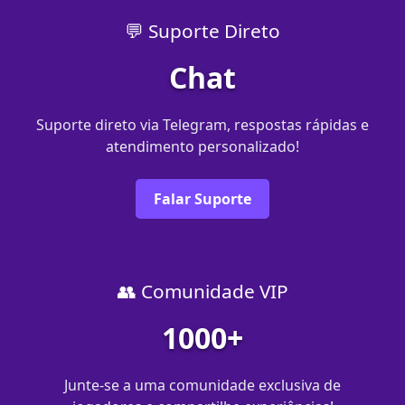
💬 Suporte Direto
Chat
Suporte direto via Telegram, respostas rápidas e
atendimento personalizado!
Falar Suporte
👥 Comunidade VIP
1000+
Junte-se a uma comunidade exclusiva de