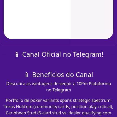
📱 Canal Oficial no Telegram!
📱 Benefícios do Canal
Descubra as vantagens de seguir a 10Pm Plataforma
no Telegram
Portfolio de poker variants spans strategic spectrum:
Texas Hold'em (community cards, position play critical),
Caribbean Stud (5-card stud vs. dealer qualifying com