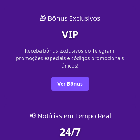
🎁 Bônus Exclusivos
VIP
Receba bônus exclusivos do Telegram,
promoções especiais e códigos promocionais
únicos!
Ver Bônus
📢 Notícias em Tempo Real
24/7