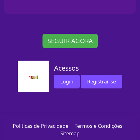
SEGUIR AGORA
Acessos
Login
Registrar-se
Políticas de Privacidade
Termos e Condições
Sitemap