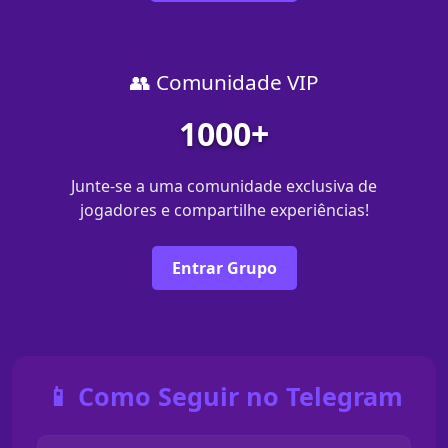
👥 Comunidade VIP
1000+
Junte-se a uma comunidade exclusiva de
jogadores e compartilhe experiências!
Entrar Grupo
📱 Como Seguir no Telegram