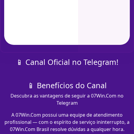
📱 Canal Oficial no Telegram!
📱 Benefícios do Canal
Descubra as vantagens de seguir a 07Win.Com no
Telegram
A 07Win.Com possui uma equipe de atendimento
profissional — com o espírito de serviço ininterrupto, a
07Win.Com Brasil resolve dúvidas a qualquer hora.