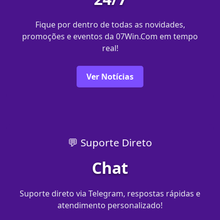
Fique por dentro de todas as novidades,
promoções e eventos da 07Win.Com em tempo
real!
Ver Notícias
💬 Suporte Direto
Chat
Suporte direto via Telegram, respostas rápidas e
atendimento personalizado!