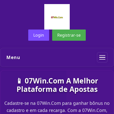
Login
Registrar-se
Menu
📱 07Win.Com A Melhor
Plataforma de Apostas
Cadastre-se na 07Win.Com para ganhar bônus no
cadastro e em cada recarga. Com a 07Win.Com,