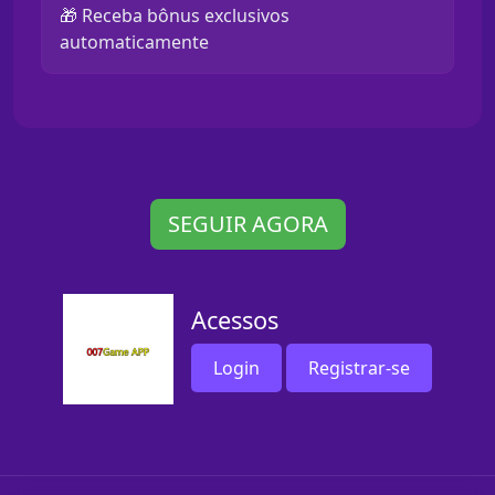
🎁 Receba bônus exclusivos
automaticamente
SEGUIR AGORA
Acessos
Login
Registrar-se