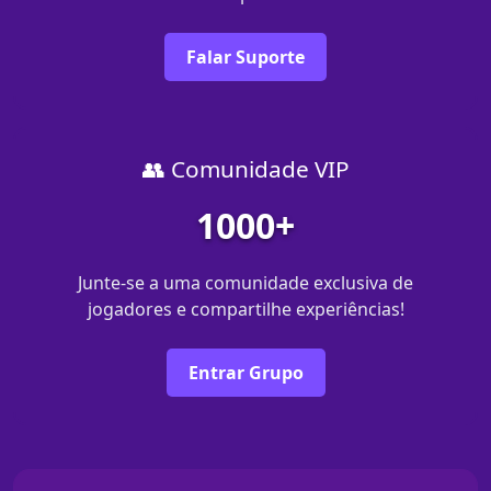
Falar Suporte
👥 Comunidade VIP
1000+
Junte-se a uma comunidade exclusiva de
jogadores e compartilhe experiências!
Entrar Grupo