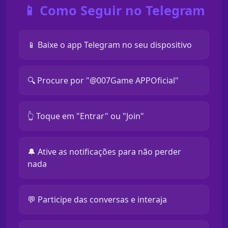
📱 Como Seguir no Telegram
📱 Baixe o app Telegram no seu dispositivo
🔍 Procure por "@007Game APPOficial"
👆 Toque em "Entrar" ou "Join"
🔔 Ative as notificações para não perder
nada
💬 Participe das conversas e interaja