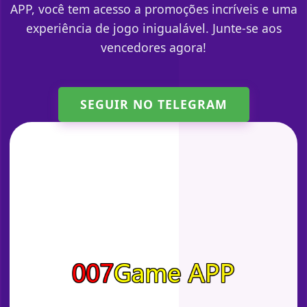
APP, você tem acesso a promoções incríveis e uma
experiência de jogo inigualável. Junte-se aos
vencedores agora!
SEGUIR NO TELEGRAM