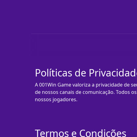
Políticas de Privacida
A 001Win Game valoriza a privacidade de s
de nossos canais de comunicação. Todos os 
nossos jogadores.
Termos e Condições