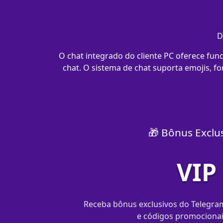
D
O chat integrado do cliente PC oferece fun
chat. O sistema de chat suporta emojis, f
🎁 Bônus Exclu
VIP
Receba bônus exclusivos do Telegra
e códigos promocionai