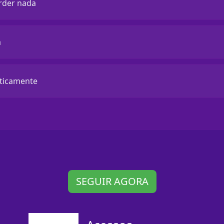
erder nada
a
aticamente
SEGUIR AGORA