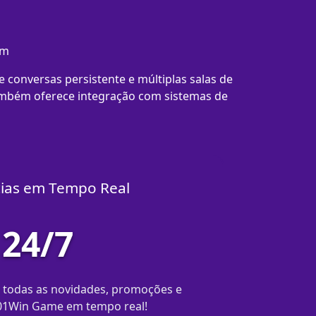
am
 conversas persistente e múltiplas salas de
 também oferece integração com sistemas de
cias em Tempo Real
24/7
e todas as novidades, promoções e
01Win Game em tempo real!