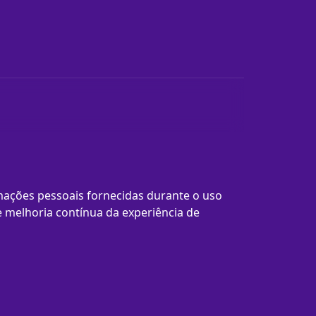
mações pessoais fornecidas durante o uso
e melhoria contínua da experiência de