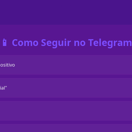
📱 Como Seguir no Telegram
ositivo
al"