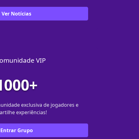
Ver Notícias
Comunidade VIP
1000+
unidade exclusiva de jogadores e
rtilhe experiências!
Entrar Grupo